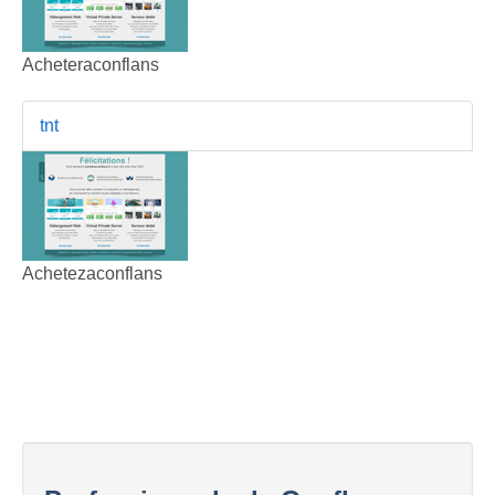
Acheteraconflans
tnt
Achetezaconflans