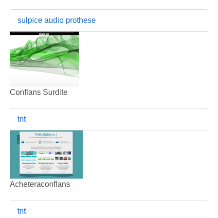
sulpice audio prothese
Conflans Surdite
tnt
Acheteraconflans
tnt