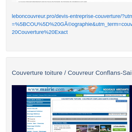
leboncouvreur.pro/devis-entreprise-couverture
=%5BCOU%5D%20GÃ©ographie&utm_term=couver
20Couverture%20Exact
Couverture toiture / Couvreur Conflans-Sain