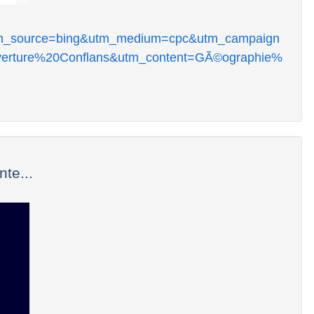
/?utm_source=bing&utm_medium=cpc&utm_campaign
ture%20Conflans&utm_content=GÃ©ographie%
te...